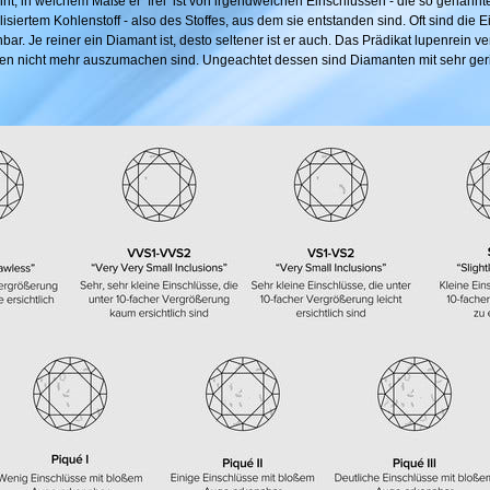
nt, in welchem Maße er frei ist von irgendwelchen Einschlüssen - die so genannten
lisiertem Kohlenstoff - also des Stoffes, aus dem sie entstanden sind. Oft sind die
bar. Je reiner ein Diamant ist, desto seltener ist er auch. Das Prädikat lupenrein
ten nicht mehr auszumachen sind. Ungeachtet dessen sind Diamanten mit sehr ger