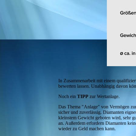
In Zusammenarbeit mit einem qualifiziert
bewerten lassen. Unabhängig davon könne
Noch ein
TIPP
zur Wertanlage.
Das Thema "Anlage" von Vermögen zur We
sicher und zuverlässig. Diamanten eigne
kleinstem Gewicht geboten wird, sehr gut
an. Außerdem erfordern Diamanten keine
wieder zu G