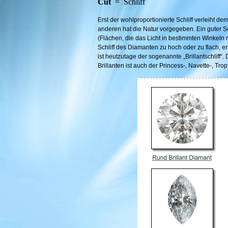
Cut
= Schliff
Erst der wohlproportionierte Schliff verleiht d
anderen hat die Natur vorgegeben. Ein guter Sc
(Flächen, die das Licht in bestimmten Winkeln re
Schliff des Diamanten zu hoch oder zu flach, en
ist heutzutage der sogenannte „Brillantschlif
Brillanten ist auch der Princess-, Navette-, Tr