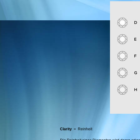
Clarity
= Reinheit