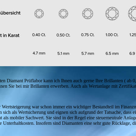
en Diamant Prüflabor kann ich Ihnen auch gerne Ihre Brillanten ( ab 0,
n Sie bei mir Brillanten erwerben. Auch als Wertanlage mit Zertifikat
rtsteigerung war schon immer ein wichtiger Bestandteil im Finanzmar
n sich als Wertsicherung und eignen sich aufgrund der Tatsache, dass 
 als mobiler Sachwert. Sie sind in der Regel eine steuerneutrale Anlag
 Unterhaltkosten. Insofern sind Diamanten eine sehr gute Rücklage, 
eld machen kann.