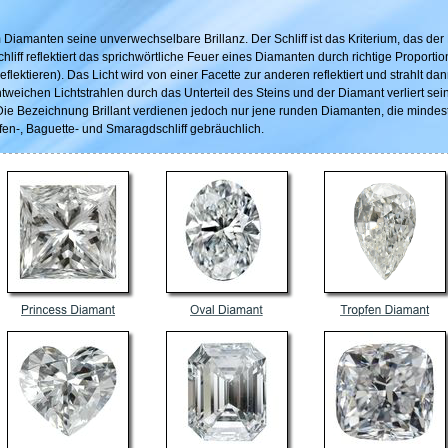
em Diamanten seine unverwechselbare Brillanz. Der Schliff ist das Kriterium, das de
hliff reflektiert das sprichwörtliche Feuer eines Diamanten durch richtige Proport
flektieren). Das Licht wird von einer Facette zur anderen reflektiert und strahlt dan
tweichen Lichtstrahlen durch das Unterteil des Steins und der Diamant verliert sei
f“. Die Bezeichnung Brillant verdienen jedoch nur jene runden Diamanten, die min
opfen-, Baguette- und Smaragdschliff gebräuchlich.