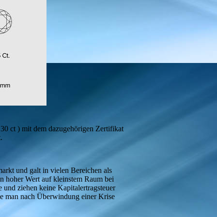
30 ct ) mit dem dazugehörigen Zertifikat
.
kt und galt in vielen Bereichen als
ein hoher Wert auf kleinstem Raum bei
e und ziehen keine Kapitalertragsteuer
die man nach Überwindung einer Krise