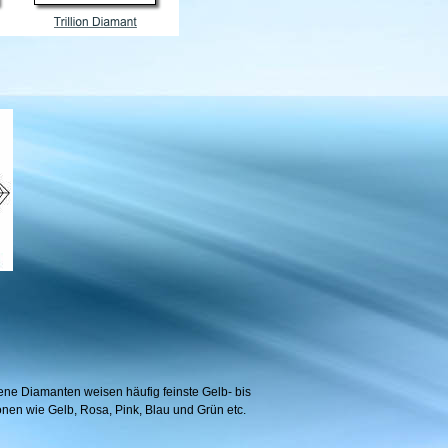
fene Diamanten weisen häufig feinste Gelb- bis
önen wie Gelb, Rosa, Pink, Blau und Grün etc.